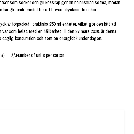
lsatser som socker och glukossirap ger en balanserad sötma, medan
etsreglerande medel för att bevara dryckens fräschör.
 är förpackad i praktiska 250 ml enheter, vilket gör den lätt att
var som helst. Med en hållbarhet till den 27 mars 2026, är denna
åde daglig konsumtion och som en energikick under dagen.
BB)
📦Number of units per carton