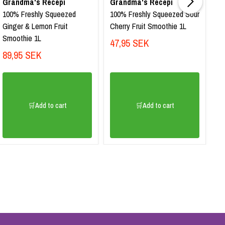
Grandma's Recepi
Grandma's Recepi
G
100% Freshly Squeezed
100% Freshly Squeezed Sour
10
Ginger & Lemon Fruit
Cherry Fruit Smoothie 1L
Pl
Smoothie 1L
47,95 SEK
3
89,95 SEK
🛒Add to cart
🛒Add to cart