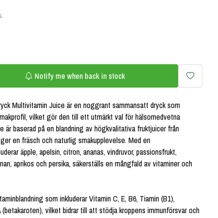
s.
Notify me when back in stock
ck Multivitamin Juice är en noggrant sammansatt dryck som
smakprofil, vilket gör den till ett utmärkt val för hälsomedvetna
 är baserad på en blandning av högkvalitativa fruktjuicer från
t ger en fräsch och naturlig smakupplevelse. Med en
uderar äpple, apelsin, citron, ananas, vindruvor, passionsfrukt,
nan, aprikos och persika, säkerställs en mångfald av vitaminer och
taminblandning som inkluderar Vitamin C, E, B6, Tiamin (B1),
 (betakaroten), vilket bidrar till att stödja kroppens immunförsvar och