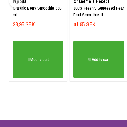
Froods
Grandma's Recepi
Organic Berry Smoothie 330
100% Freshly Squeezed Pear
ml
Fruit Smoothie 1L
23,95 SEK
41,95 SEK
🛒Add to cart
🛒Add to cart