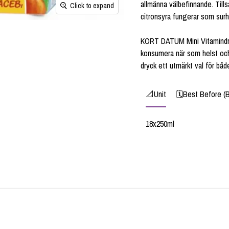
allmänna välbefinnande. Til
Click to expand
citronsyra fungerar som surh
KORT DATUM Mini Vitamindryck
konsumera när som helst och 
dryck ett utmärkt val för b
📐Unit
🗓️Best Before (
18x250ml