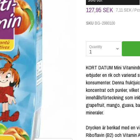
Sold out
127,95 SEK
7,11 SEK / Pc
SKU
BG-2980100
Quantity
KORT DATUM Mini Vitamindry
erbjuder en rik och varierad 
konsumenter. Denna fruktjuice
koncentrat och puréer, vilke
innehållsförteckning som inkl
grapefruit, mango, guava, ba
mineraler.
Drycken är berikad med en vi
Riboflavin (B2) och Vitamin A