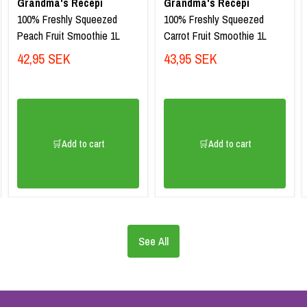
Grandma's Recepi
Grandma's Recepi
100% Freshly Squeezed
100% Freshly Squeezed
Peach Fruit Smoothie 1L
Carrot Fruit Smoothie 1L
42,95 SEK
43,95 SEK
🛒Add to cart
🛒Add to cart
See All