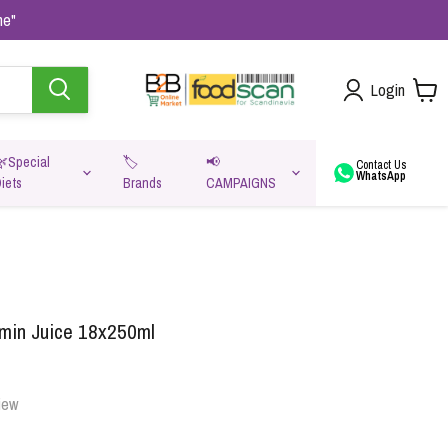
me"
Login
🌿Special
🏷️
📢
Contact Us
WhatsApp
iets
Brands
CAMPAIGNS
va
amin Juice 18x250ml
iew
Oats