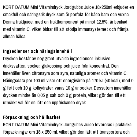
KORT DATUM Mini Vitamindryck Jordgubbs Juice 18x250ml erbjuder en
smakfull och näringsrik dryck som är perfekt för både barn och vuxna.
Denna fruktjuice, med en fruktkomponent på minst 12,5%, är berikad
med vitamin C, vilket bidrar till att stödja immunsystemet och främja
allmän hälsa.
Ingredienser och näringsinnehåll
Drycken består av noggrant utvalda ingredienser, inklusive
dricksvatten, socker, glukossirap och juice från koncentrat. Den
innehåller även citronsyra som syra, naturliga aromer och vitamin C.
Näringsdata per 100 ml visar ett energivärde på 170 kJ (40 kcal), med 0
g fett och 10 g kolhydrater, varav 10 g är socker. Dessutom innehåller
drycken mindre än 0,05 g salt och 0 g protein, vilket gör den till ett
utmärkt val för en lätt och uppfriskande dryck.
Förpackning och hållbarhet
KORT DATUM Mini Vitamindryck Jordgubbs Juice levereras i praktiska
förpackningar om 18 x 250 ml, vilket gör den lätt att transportera och