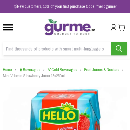
1
2
3
🥇New customers, 10% off your first purchase Code: "hellogurme"
Home
🧋Beverages
🍹Cold Beverages
Fruit Juices & Nectars
Mini Vitamin Strawberry Juice 18x250ml