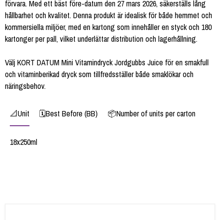
förvara. Med ett bäst före-datum den 27 mars 2026, säkerställs lång
hållbarhet och kvalitet. Denna produkt är idealisk för både hemmet och
kommersiella miljöer, med en kartong som innehåller en styck och 180
kartonger per pall, vilket underlättar distribution och lagerhållning.
Välj KORT DATUM Mini Vitamindryck Jordgubbs Juice för en smakfull
och vitaminberikad dryck som tillfredsställer både smaklökar och
näringsbehov.
📐Unit
🗓️Best Before (BB)
📦Number of units per carton
18x250ml