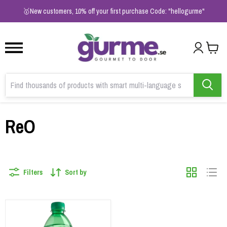
1
2
3
🥇New customers, 10% off your first purchase Code: "hellogurme"
ReO
Filters
Sort by