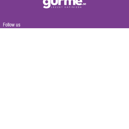
Follow us
Cancel
Synopsys AB
(Org No: 559164-3159)
Ollebovägen 14, 218 45 Vintrie, Sweden
info@synopsys.se
-
✉
gurme@synopsys.se
Corporate
About Us
Privacy Policy