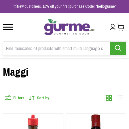
1
2
3
🥇New customers, 10% off your first purchase Code: "hellogurme"
Maggi
Filters
Sort by